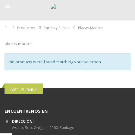
Home
Productos
Partes y Piezas
Placas Madres
placas-madres
No products were found matching your selection.
Get in touch
ENCUENTRENOS EN
DIRECCIÓN:
Av. Lib. Bdo. Ohiggins 2960, Santiago.