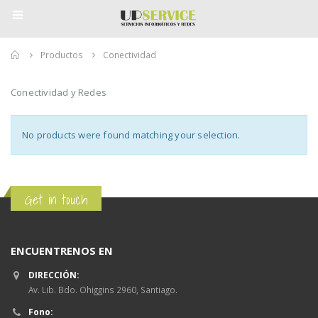
Home
Productos
Conectividad
Conectividad y Redes
No products were found matching your selection.
Get in touch
ENCUENTRENOS EN
Dell Optiplex 5250 i3-
Dell Optiplex 5250 i3-
7100 21,5" FHD 4GB
7100 21,5" FHD 4GB
DIRECCIÓN:
1TB W10 PRO
1TB W10 PRO
Av. Lib. Bdo. Ohiggins 2960, Santiago.
Fono:
$
549.990
$
549.990
0
0