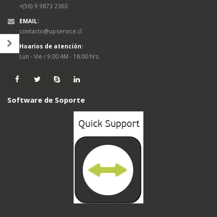
out
out
+(56) 9 9873 2363
of
of
5
5
EMAIL:
contacto@upservice.cl
Hoarios de atención:
Lun - Vie / 9:00 AM - 18:00 hrs.
Software de Soporte