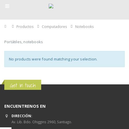
Home
Productos
Computadores
Notebooks
Portátiles, notebooks
No products were found matching your selection.
Get in touch
ENCUENTRENOS EN
DIRECCIÓN:
Av. Lib. Bdo. Ohiggins 2960, Santiago.