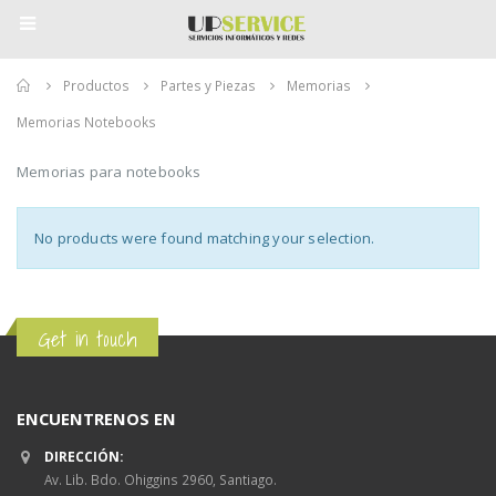
Home
Productos
Partes y Piezas
Memorias
Memorias Notebooks
Memorias para notebooks
No products were found matching your selection.
Get in touch
ENCUENTRENOS EN
DIRECCIÓN:
Av. Lib. Bdo. Ohiggins 2960, Santiago.
Dell Optiplex 5250 i3-
Dell Optiplex 5250 i3-